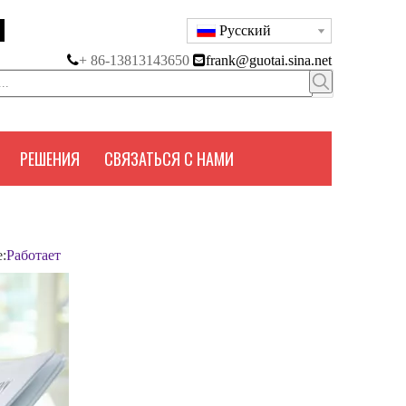
Pусский

+ 86-13813143650

frank@guotai.sina.net
РЕШЕНИЯ
СВЯЗАТЬСЯ С НАМИ
:
Работает