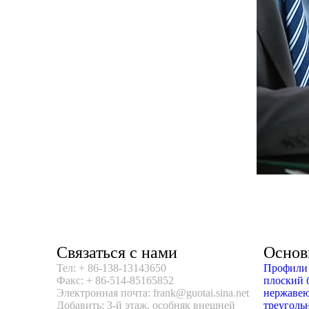
Связаться с нами
Основ
Тел: + 86-138-13143650
Профили 
Факс: + 86-514-85165852
плоский 
Электронная почта: frank@guotai.sina.net
нержавею
Добавить: 3-й этаж, особняк внешней
треуголь