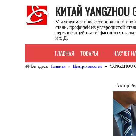
КИТАЙ YANGZHOU GU
Мы являемся профессиональным прои
стали, профилей из углеродистой ста
нержавеющей стали, фасонных стальн
и т. Д.
ГЛАВНАЯ
ТОВАРЫ
НАСЧЕТ Н
Вы здесь:
Главная
»
Центр новостей
»
YANGZHOU G
Автор:Pе