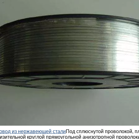
ровод из нержавеющей стали
Под сплюснутой проволокой, п
изительной круглой прямоугольной анизотропной проволоки