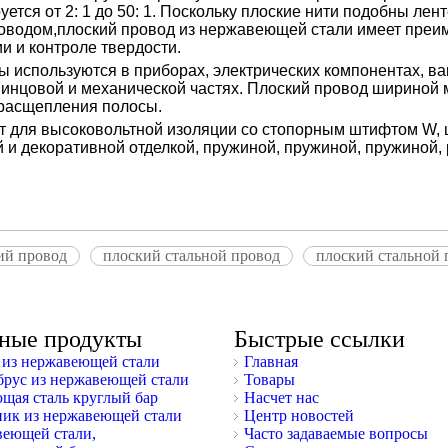
тся от 2: 1 до 50: 1. Поскольку плоские нити подобны лент
оводом,
плоский провод из нержавеющей стали
имеет преим
и и контроле твердости.
 используются в приборах, электрических компонентах, ва
инцовой и механической частях. Плоский провод шириной м
 расщепления полосы.
 для высоковольтной изоляции со стопорным штифтом W, ш
й и декоративной отделкой, пружиной, пружиной, пружиной, 
ий провод
плоский стальной провод
плоский стальной
ные продукты
Быстрые ссылки
из нержавеющей стали
Главная
брус из нержавеющей стали
Товары
щая сталь круглый бар
Насчет нас
ник из нержавеющей стали
Центр новостей
веющей стали,
Часто задаваемые вопросы