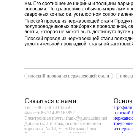
мм. Его соотношение ширины и толщины варьируе
полосами. По сравнению с обычным круглым пр
сварочных контактов, усталостном сопротивлени
Плоский провод из нержавеющей стали
Продукты
полупроводниковых приборах в проволочной, св
ленты, которая не может быть достигнута путем
Плоский провод из нержавеющей стали
подходит
уплотнительной прокладкой, стальной заготовко
плоский провод из нержавеющей стали
плоск
Связаться с нами
Основ
Тел: + 86-138-13143650
Профили 
Факс: + 86-514-85165852
плоский 
Электронная почта: frank@guotai.sina.net
нержавею
Добавить: 3-й этаж, особняк внешней
треуголь
торговли. № 18, Уэст Вэньчан Роуд,
из нержа