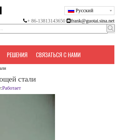
Pусский

+ 86-13813143650

frank@guotai.sina.net
РЕШЕНИЯ
СВЯЗАТЬСЯ С НАМИ
али
еющей стали
:
Работает