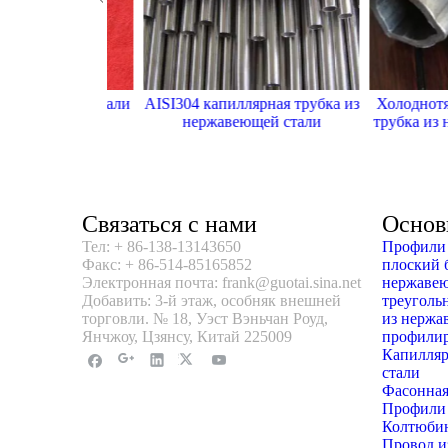
авеющей стали
AISI304 капиллярная трубка из
Холоднотянута
304
нержавеющей стали
трубка из нер
Связаться с нами
Основ
Тел: + 86-138-13143650
Профили 
Факс: + 86-514-85165852
плоский 
Электронная почта: frank@guotai.sina.net
нержавею
Добавить: 3-й этаж, особняк внешней
треуголь
торговли. № 18, Уэст Вэньчан Роуд,
из нержа
Янчжоу, Цзянсу, Китай 225009
профилир
Капилляр
стали
Фасонная
Профили 
Колтюбин
Провод и