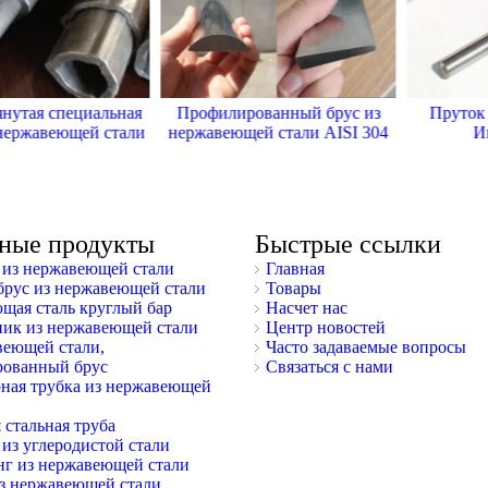
я специальная
Профилированный брус из
Пруток ник
жавеющей стали
нержавеющей стали AISI 304
Инкон
ные продукты
Быстрые ссылки
из нержавеющей стали
Главная
брус из нержавеющей стали
Товары
щая сталь круглый бар
Насчет нас
ник из нержавеющей стали
Центр новостей
веющей стали,
Часто задаваемые вопросы
ованный брус
Связаться с нами
ная трубка из нержавеющей
 стальная труба
из углеродистой стали
г из нержавеющей стали
з нержавеющей стали