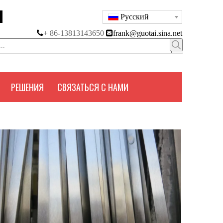
Pусский

+ 86-13813143650

frank@guotai.sina.net
РЕШЕНИЯ
СВЯЗАТЬСЯ С НАМИ