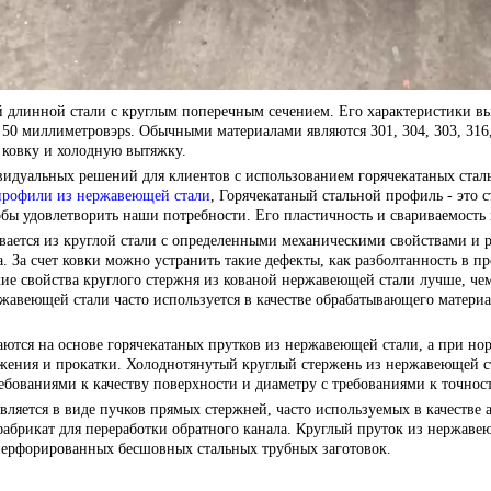
й длинной стали с круглым поперечным сечением. Его характеристики 
 50 миллиметров
эр
s. Обычными материалами являются 301, 304, 303, 316,
 ковку и холодную вытяжку.
идуальных решений для клиентов с использованием горячекатаных стал
профили из нержавеющей стали
, Горячекатаный стальной профиль - это 
чтобы удовлетворить наши потребности. Его пластичность и свариваемост
вается из круглой стали с определенными механическими свойствами и 
 За счет ковки можно устранить такие дефекты, как разболтанность в п
ие свойства круглого стержня из кованой нержавеющей стали лучше, чем
жавеющей стали часто используется в качестве обрабатывающего материа
ются на основе горячекатаных прутков из нержавеющей стали, а при но
жения и прокатки. Холоднотянутый круглый стержень из нержавеющей с
ебованиями к качеству поверхности и диаметру с требованиями к точнос
ляется в виде пучков прямых стержней, часто используемых в качестве
уфабрикат для переработки обратного канала. Круглый пруток из нержав
 перфорированных бесшовных стальных трубных заготовок.