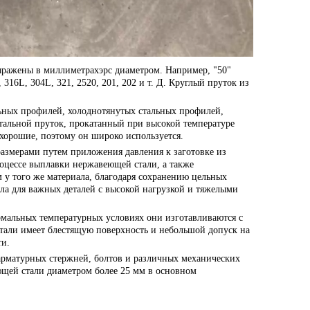
выражены в миллиметрах
эр
с диаметром. Например, "50"
 316L, 304L, 321, 2520, 201, 202 и т. Д. Круглый пруток из
ьных профилей, холоднотянутых стальных профилей,
стальной пруток, прокатанный при высокой температуре
ь хорошие, поэтому он широко используется.
размерами путем приложения давления к заготовке из
роцессе выплавки нержавеющей стали, а также
 у того же материала, благодаря сохранению цельных
ла для важных деталей с высокой нагрузкой и тяжелыми
рмальных температурных условиях они изготавливаются с
тали имеет блестящую поверхность и небольшой допуск на
ти.
 арматурных стержней, болтов и различных механических
еющей стали диаметром более 25 мм в основном