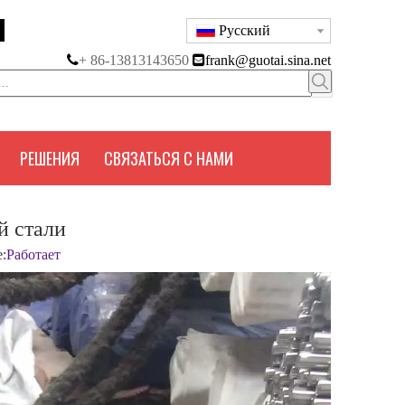
Pусский

+ 86-13813143650

frank@guotai.sina.net
РЕШЕНИЯ
СВЯЗАТЬСЯ С НАМИ
й стали
:
Работает