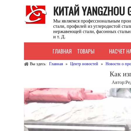
КИТАЙ YANGZHOU GU
Мы являемся профессиональным прои
стали, профилей из углеродистой ста
нержавеющей стали, фасонных стальн
и т. Д.
ГЛАВНАЯ
ТОВАРЫ
НАСЧЕТ Н
Вы здесь:
Главная
»
Центр новостей
»
Новости о пр
Как из
Автор:Pе