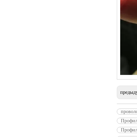
предыд
провол
Профил
Профил