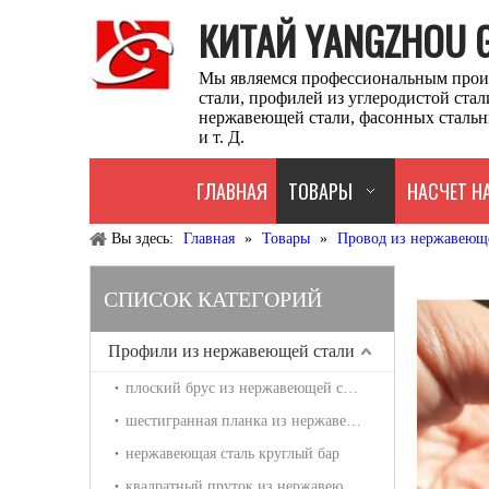
КИТАЙ YANGZHOU GU
Мы являемся профессиональным прои
стали, профилей из углеродистой ста
нержавеющей стали, фасонных стальн
и т. Д.
ГЛАВНАЯ
ТОВАРЫ
НАСЧЕТ Н
Вы здесь:
Главная
»
Товары
»
Провод из нержавеющ
СПИСОК КАТЕГОРИЙ
Профили из нержавеющей стали
плоский брус из нержавеющей стали
шестигранная планка из нержавеющей стали
нержавеющая сталь круглый бар
квадратный пруток из нержавеющей стали