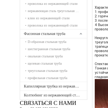
проволока из нержавеющей стали
Характе
нержавеющая сталь треугольная проволока
1: проф
2: горя
клин из нержавеющей стали
3: посл
4: Высо
проволока из нержавеющей стали
проволо
Фасонная стальная труба
Некругл
D-образная стальная труба
треуго
трапеци
шестигранная стальная труба
проволо
прокатк
овальная стальная труба
щелевая стальная труба
Спектак
Тонкая 
треугольная стальная труба
устойчи
гладкая
профильная стальная труба
Капиллярная трубка из нержавеющей стали
Колтюбинг из нержавеющей стали
СВЯЗАТЬСЯ С НАМИ