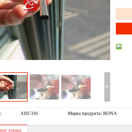
:
AISI 316
Марка продукта:
BONA
ние товара