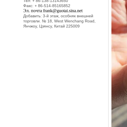
Тел: + 86-138-13143650
Факс: + 86-514-85165852
Эл. почта
frank@guotai.sina.net
:
Добавить: 3-й этаж, особняк внешней
торговли. № 18, West Wenchang Road,
Янчжоу, Цзянсу, Китай 225009