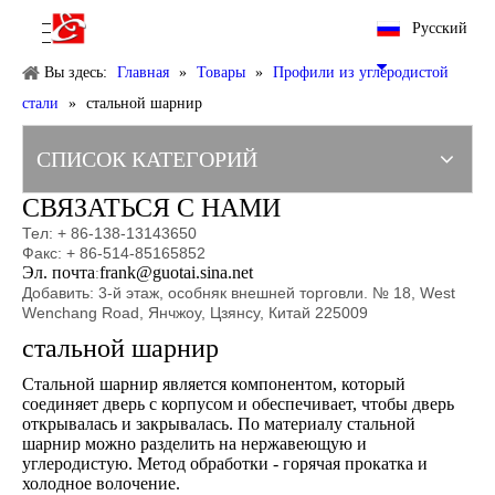
Pусский
Вы здесь:
Главная
»
Товары
»
Профили из углеродистой
стали
»
стальной шарнир
СПИСОК КАТЕГОРИЙ
СВЯЗАТЬСЯ С НАМИ
Тел: + 86-138-13143650
Факс: + 86-514-85165852
Эл. почта
frank@guotai.sina.net
:
Добавить: 3-й этаж, особняк внешней торговли. № 18, West
Wenchang Road, Янчжоу, Цзянсу, Китай 225009
стальной шарнир
Стальной шарнир является компонентом, который
соединяет дверь с корпусом и обеспечивает, чтобы дверь
открывалась и закрывалась. По материалу стальной
шарнир можно разделить на нержавеющую и
углеродистую. Метод обработки - горячая прокатка и
холодное волочение.