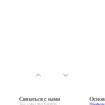
Связаться с нами
Основ
Тел: + 86-138-13143650
Профили 