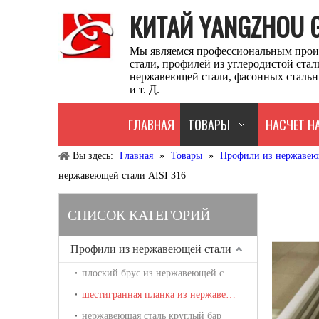
КИТАЙ YANGZHOU GU
Мы являемся профессиональным прои
стали, профилей из углеродистой ста
нержавеющей стали, фасонных стальн
и т. Д.
ГЛАВНАЯ
ТОВАРЫ
НАСЧЕТ Н
Вы здесь:
Главная
»
Товары
»
Профили из нержавею
нержавеющей стали AISI 316
СПИСОК КАТЕГОРИЙ
Профили из нержавеющей стали
плоский брус из нержавеющей стали
шестигранная планка из нержавеющей стали
нержавеющая сталь круглый бар