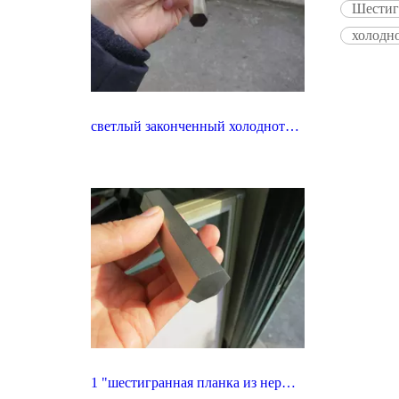
Шестиг
холодн
светлый законченный холоднотянутый нержавеющий стальной гексагональный бар
1 "шестигранная планка из нержавеющей стали холодного волочения