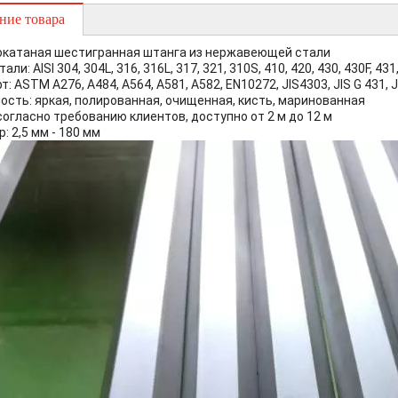
ние товара
катаная шестигранная штанга из нержавеющей стали
али: AISI 304, 304L, 316, 316L, 317, 321, 310S, 410, 420, 430, 430F, 431
: ASTM A276, A484, A564, A581, A582, EN10272, JIS4303, JIS G 431, J
ость: яркая, полированная, очищенная, кисть, маринованная
согласно требованию клиентов, доступно от 2 м до 12 м
: 2,5 мм - 180 мм