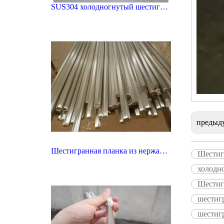
SUS304 холодногнутый шестигранный пруток из нержавеющей стали
предыд
Шестигранная планка из нержавеющей стали AISI 304
Шестиг
холодн
Шестиг
шестиг
шестиг