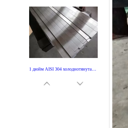
1 дюйм AISI 304 холоднотянутая нержавеющая сталь плоский бар