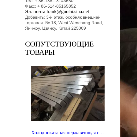
Тел: + 86-138-13143650
Факс: + 86-514-85165852
Эл. почта
frank@guotai.sina.net
:
Добавить: 3-й этаж, особняк внешней
торговли. № 18, West Wenchang Road,
Янчжоу, Цзянсу, Китай 225009
СОПУТСТВУЮЩИЕ
ТОВАРЫ
Холоднокатаная нержавеющая сталь