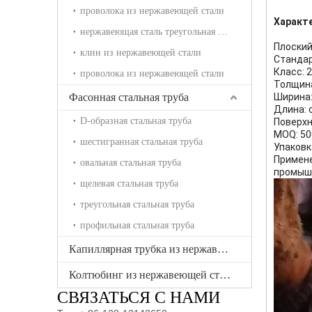
проволока из нержавеющей стали
Характ
нержавеющая сталь треугольная проволока
Плоский
клин из нержавеющей стали
Стандарт
Класс: 2
проволока из нержавеющей стали
Толщина:
Фасонная стальная труба
Ширина:
Длина: 
D-образная стальная труба
Поверхн
MOQ: 50
шестигранная стальная труба
Упаковк
Примене
овальная стальная труба
промышл
щелевая стальная труба
треугольная стальная труба
профильная стальная труба
Капиллярная трубка из нержавеющей стали
Колтюбинг из нержавеющей стали
СВЯЗАТЬСЯ С НАМИ