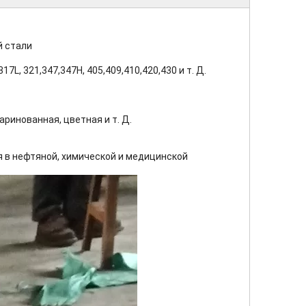
й стали
317L, 321,347,347H, 405,409,410,420,430 и т. Д.
ринованная, цветная и т. Д.
 в нефтяной, химической и медицинской