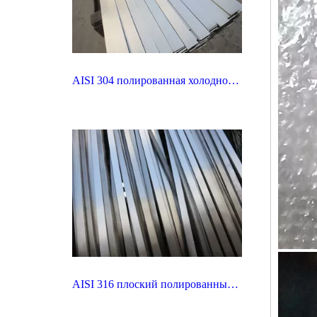
AISI 304 полированная холоднокатаная нержавеющая сталь
AISI 316 плоский полированный холоднотянутый нержавеющий стальной стержень