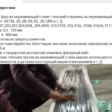
еристики:
 брус из нержавеющей стали / плоский стержень из нержавеюще
: ASTM, JIS, GB, EN, KS, JIS, UNS и т. Д.
01,202,301,304,304L, 309,309S, 310,310S, 316,316L, 316N, 316LN, 317,
 0,3 - 150 мм
 4 - 800 мм
согласно запросу клиентов
остная обработка: блестящая, матовая, волосяная, зеркальная, ма
0 кг
а: стандартная экспортная упаковка, фанерный кейс.
ние: плоские прутки из нержавеющей стали широко используются
енности, в деталях конструкций машин и механизмов и т. Д.