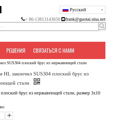
Pусский

+ 86-13813143650

frank@guotai.sina.net
РЕШЕНИЯ
СВЯЗАТЬСЯ С НАМИ
чил SUS304 плоский брус из нержавеющей стали
м HL закончил SUS304 плоский брус из
веющей стали
плоский брус из нержавеющей стали, размер 3x10
во: