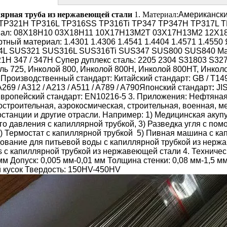
ярная труба из нержавеющей стали
1. Материал:
Американски
TP321H TP316L TP316SS TP316Ti TP347 TP347H TP317L T
иал
: 08X18H10 03X18H11 10X17H13M2T 03X17H13M2 12X1
ртный материал
: 1.4301 1.4306 1.4541 1.4404 1.4571 1.4550
4L SUS321 SUS316L SUS316Ti SUS347 SUS800 SUS840
Ма
21H 347 / 347H
Супер дуплекс сталь:
2205 2304 S31803 S32
ль 725, Инколой 800, Инколой 800Н, Инколой 800НТ, Инкол
. Производственный стандарт:
Китайский стандарт
: GB / T14
69 / A312 / A213 / A511 / A789 / A790
Японский стандарт
:
JIS
вропейский стандарт
: EN10216-5
3. Приложения: Нефтяная
строительная, аэрокосмическая, строительная, военная, мет
останции и другие отрасли.
Например:
1) Медицинская акупу
го давления с капиллярной трубкой,
3) Разведка угля с п
) Термостат с капиллярной трубкой
5) Пивная машина с ка
ование для питьевой воды с капиллярной трубкой из нерж
s с капиллярной трубкой из нержавеющей стали
4. Техничес
мм Допуск: 0,005 мм-0,01 мм Толщина стенки: 0,08 мм-1,5 м
 кусок Твердость: 150HV-450HV