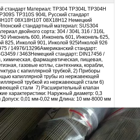
й стандарт Материал:
TP304 TP304L TP304H
P309S TP310S 904L
Русский стандарт
8H10T 08X18H10T 08X18H12
Немецкий
Японский стандартный материал
: SUS304
териал двойного сорта:
304 / 304L 316 / 316L
750
Инконель 600, Инконель 601, Инконель 625,
ой 825, Инколой 901, Инколой 925Инколой 926
975 / 14976/13296
Американский стандарт
:
G3459 / 3463
Немецкий стандарт
:
DIN17456 /
, химическая, фармацевтическая, пищевая,
изная, газовые котлы, сантехника, корабли,
нктура с капиллярной трубкой,
2) Приборы
омощью капиллярной трубы из нержавеющей
пиллярной трубкой из нержавеющей стали
6)
авеющей стали 7) Расширительный клапан
кие характеристики:
Наружный диаметр: 0,3
м Допуск: 0,01 мм-0,02 мм Длина: 10 мм-8000 мм