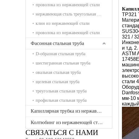
проволока из нержавеющей стали
Капилл
нержавеющая сталь треугольная проволока
TP321 
Матер
клин из нержавеющей стали
станда
SUS30
проволока из нержавеющей стали
321 / 3
Инконе
Фасонная стальная труба
и т.д.
2
ASTM A2
D-образная стальная труба
17458
Е
шестигранная стальная труба
машино
электр
овальная стальная труба
высоко
стали
4
щелевая стальная труба
Оборуд
треугольная стальная труба
Danfos
мм-10 
профильная стальная труба
каждый
Капиллярная трубка из нержавеющей стали
Колтюбинг из нержавеющей стали
СВЯЗАТЬСЯ С НАМИ