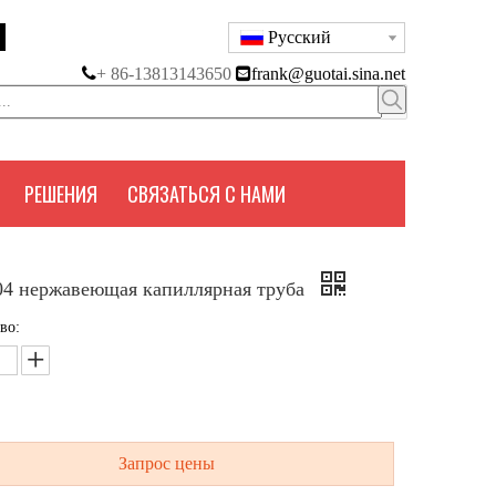
Pусский

+ 86-13813143650

frank@guotai.sina.net
РЕШЕНИЯ
СВЯЗАТЬСЯ С НАМИ
04 нержавеющая капиллярная труба
во:
Запрос цены