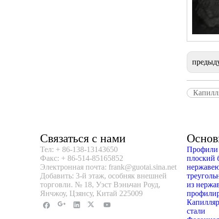
предыд
Капилл
Связаться с нами
Основ
Тел: + 86-138-13143650
Профили 
Факс: + 86-514-85165852
плоский 
Электронная почта: frank@guotai.sina.net
нержавею
Добавить: 3-й этаж, особняк внешней
треуголь
торговли. № 18, Уэст Вэньчан Роуд,
из нержа
Янчжоу, Цзянсу, Китай 225009
профилир
Капилляр
стали