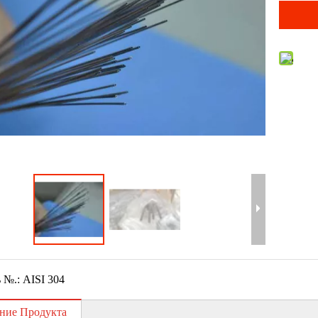
 №.:
AISI 304
ние Продукта