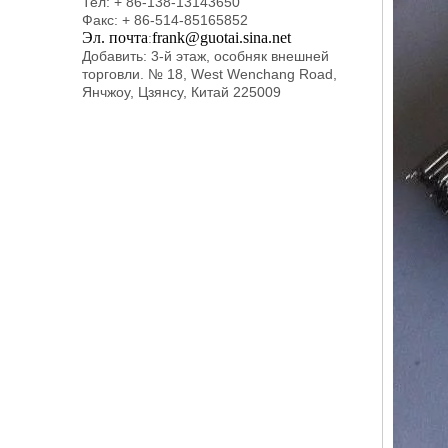
Тел: + 86-138-13143650
Факс: + 86-514-85165852
Эл. почта
frank@guotai.sina.net
:
Добавить: 3-й этаж, особняк внешней
торговли. № 18, West Wenchang Road,
Янчжоу, Цзянсу, Китай 225009