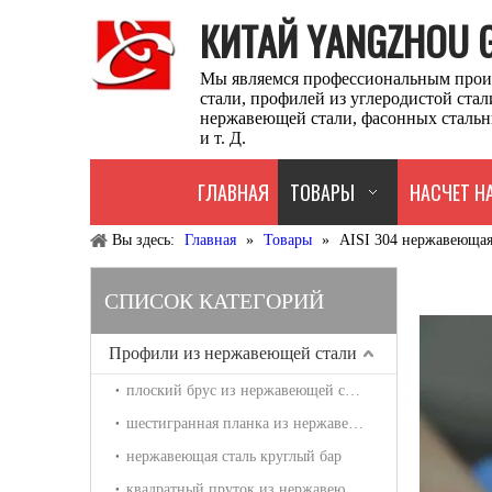
КИТАЙ YANGZHOU GU
Мы являемся профессиональным прои
стали, профилей из углеродистой ста
нержавеющей стали, фасонных стальн
и т. Д.
ГЛАВНАЯ
ТОВАРЫ
НАСЧЕТ Н
Вы здесь:
Главная
»
Товары
»
AISI 304 нержавеющая
СПИСОК КАТЕГОРИЙ
Профили из нержавеющей стали
плоский брус из нержавеющей стали
шестигранная планка из нержавеющей стали
нержавеющая сталь круглый бар
квадратный пруток из нержавеющей стали