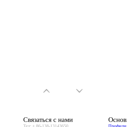
Связаться с нами
Основ
Тел: + 86-138-13143650
Профили 