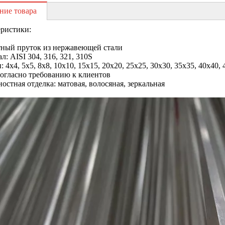
ние товара
ристики:
тный пруток из нержавеющей стали
л: AISI 304, 316, 321, 310S
 4x4, 5x5, 8x8, 10x10, 15x15, 20x20, 25x25, 30x30, 35x35, 40x40, 
огласно требованию к клиентов
остная отделка: матовая, волосяная, зеркальная