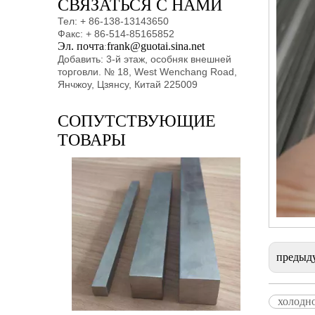
СВЯЗАТЬСЯ С НАМИ
Тел: + 86-138-13143650
Факс: + 86-514-85165852
Эл. почта
frank@guotai.sina.net
:
Добавить: 3-й этаж, особняк внешней
торговли. № 18, West Wenchang Road,
Янчжоу, Цзянсу, Китай 225009
СОПУТСТВУЮЩИЕ
ТОВАРЫ
предыд
холодн