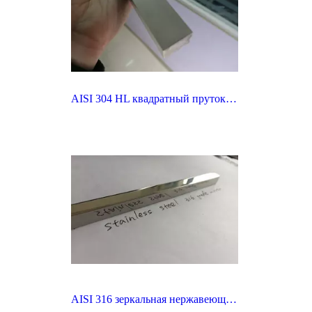
AISI 304 HL квадратный пруток из полированной нержавеющей стали
AISI 316 зеркальная нержавеющая сталь