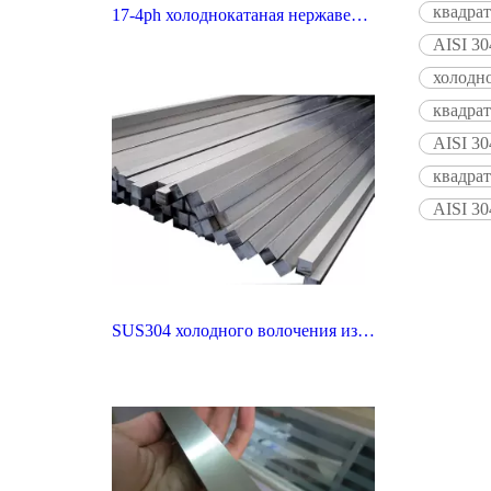
квадра
17-4ph холоднокатаная нержавеющая сталь квадратный бар
AISI 3
холодн
квадра
AISI 3
квадра
AISI 3
SUS304 холодного волочения из нержавеющей стали квадратный бар