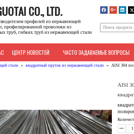
OTAI CO., LTD.
зводителем профилей из нержавеющей
ли, профилированной проволоки из
ых труб, гибких труб из нержавеющей стали
АС
ЦЕНТР НОВОСТЕЙ
ЧАСТО ЗАДАВАЕМЫЕ ВОПРОСЫ
щей стали
»
квадратный пруток из нержавеющей стали
»
AISI 304 по
AISI 3
квадра
квадрат
полиро
Количест