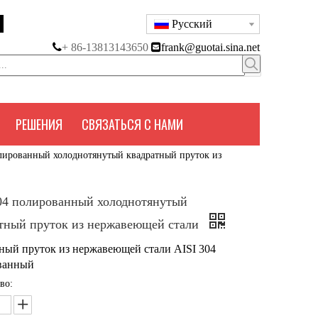
Pусский

+ 86-13813143650

frank@guotai.sina.net
РЕШЕНИЯ
СВЯЗАТЬСЯ С НАМИ
лированный холоднотянутый квадратный пруток из
04 полированный холоднотянутый
тный пруток из нержавеющей стали
ный пруток из нержавеющей стали AISI 304
ванный
во: